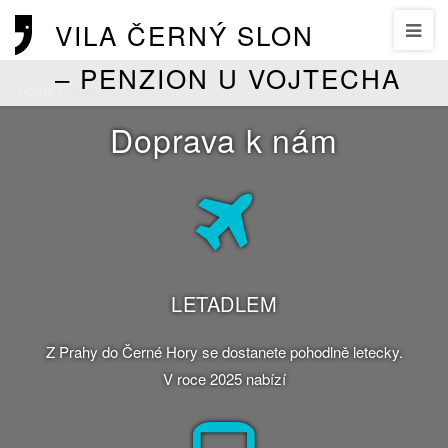
VILA ČERNÝ SLON
– PENZION U VOJTECHA
Home
/
Doprava k nám
Doprava k nám
LETADLEM
Z Prahy do Černé Hory se dostanete pohodlně letecky.
V roce 2025 nabízí