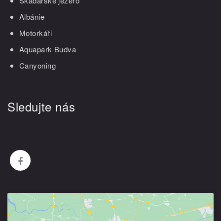
Skadarské jezero
Albánie
Motorkáři
Aquapark Budva
Canyoning
Sledujte nás