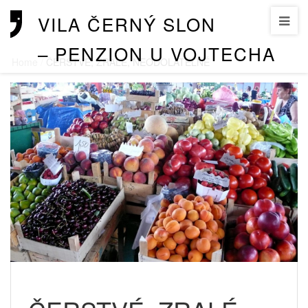
VILA ČERNÝ SLON
– PENZION U VOJTECHA
Home
/
ČERSTVÉ, ZRALÉ, NEODOLATELNÉ