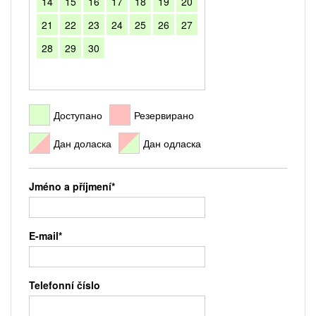
14
15
16
17
18
19
20
21
22
23
24
25
26
27
28
29
30
Доступано
Резервирано
Дан доласка
Дан одласка
Jméno a příjmení*
E-mail*
Telefonní číslo