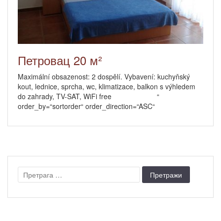
Петровац 20 м²
Maximální obsazenost: 2 dospělí. Vybavení: kuchyňský
kout, lednice, sprcha, wc, klimatizace, balkon s výhledem
do zahrady, TV-SAT, WiFi free “
order_by=“sortorder“ order_direction=“ASC“
Претрага
за: