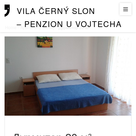
VILA ČERNÝ SLON
– PENZION U VOJTECHA
Home
/
Apartmany srbsky
/
Дурмитор 20 м²