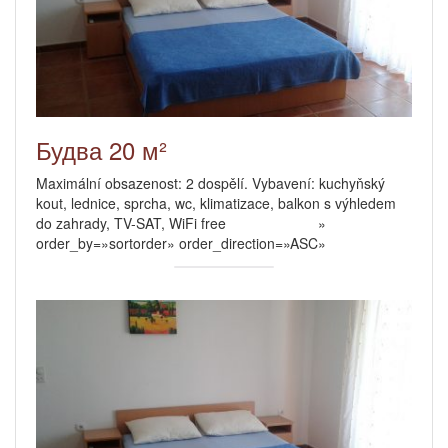
Будва 20 м²
Maximální obsazenost: 2 dospělí. Vybavení: kuchyňský
kout, lednice, sprcha, wc, klimatizace, balkon s výhledem
do zahrady, TV-SAT, WiFi free »
order_by=»sortorder» order_direction=»ASC»