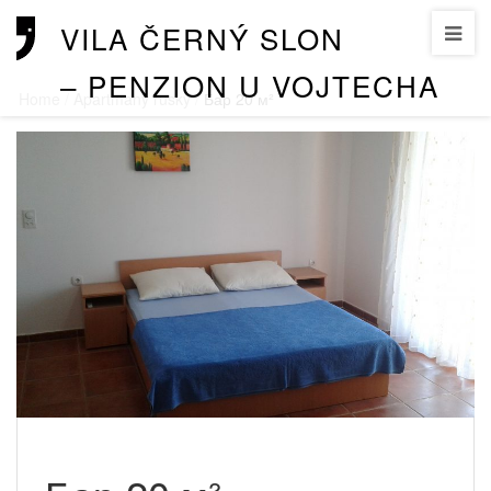
VILA ČERNÝ SLON
– PENZION U VOJTECHA
Home
/
Apartmany rusky
/
Бар 20 м²