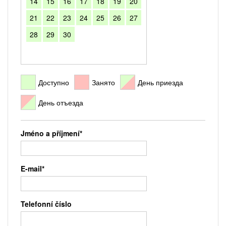
14
15
16
17
18
19
20
21
22
23
24
25
26
27
28
29
30
Доступно
Занято
День приезда
День отъезда
Jméno a příjmení*
E-mail*
Telefonní číslo